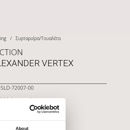
ing
/
Συρταριέρα/Τουαλέτα
CTION
LEXANDER VERTEX
-SLD-72007-00
 | Mahogany | Veneer
0 x Π. 97 x Υ. 81
About