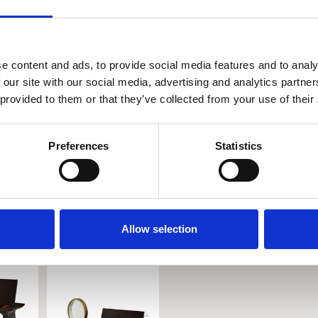
Περιγραφή προϊό
€
6.685
€
3.343
e content and ads, to provide social media features and to analy
 our site with our social media, advertising and analytics partn
Προσ
Ποσότητα
 provided to them or that they’ve collected from your use of their
στο κ
Άμεσα διαθέσιμο
Preferences
Statistics
THEODORE ALEXAN
Προσθήκη στην Λίστα Ε
Allow selection