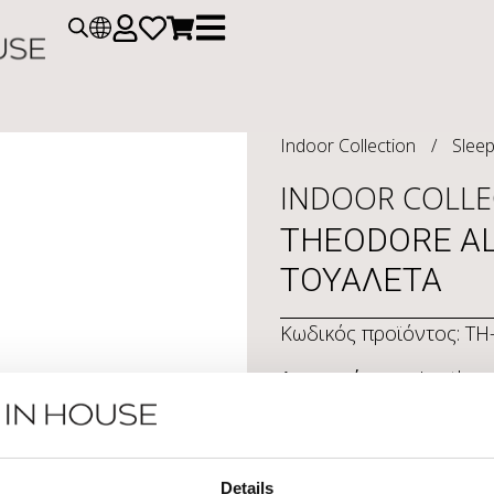
Indoor Collection
/
Sleep
INDOOR COLLE
THEODORE A
ΤΟΥΑΛΕΤΑ
Κωδικός προϊόντος:
TH
Λεπτομέρειες
:
Leather
Διαστάσεις σε εκ.:
Μ. 25
Details