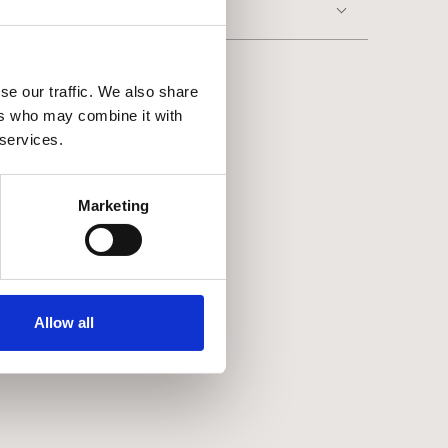
ντος
se our traffic. We also share
ers who may combine it with
θήκη
 services.
αλάθι
Marketing
DER
πιθυμιών.
Allow all