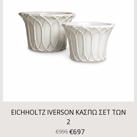
EICHHOLTZ IVERSON ΚΑΣΠΩ ΣΕΤ ΤΩΝ
2
€
697
€
995