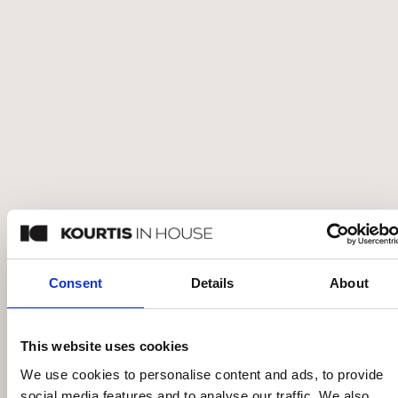
EICHHOLTZ FLORENT ROUND
ΜΑΞΙΛΑΡΙ
€
67
€
95
Κατόπιν παραγγελίας
Consent
Details
About
This website uses cookies
We use cookies to personalise content and ads, to provide
social media features and to analyse our traffic. We also