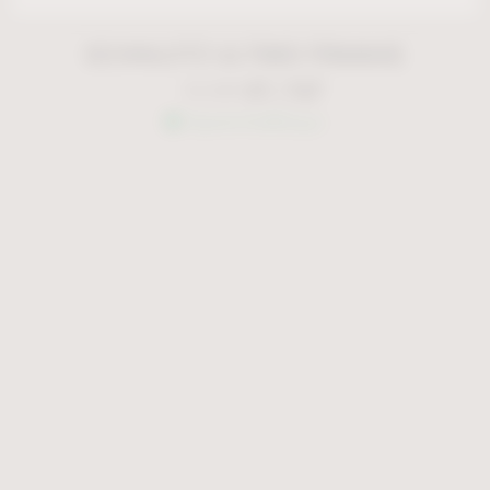
EICHHLOTZ ULTIMO ΠΙΝΑΚΑΣ
€
1.747
€
2.495
Άμεσα διαθέσιμο