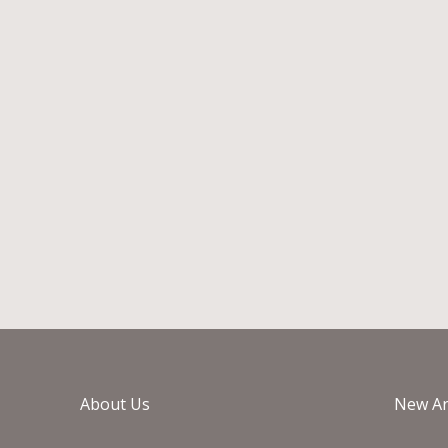
TALENTI THEA ΚΑΝΑΠΕΣ
TA
€
5.862
€
7.328
Κατόπιν παραγγελίας
About Us
New Ar