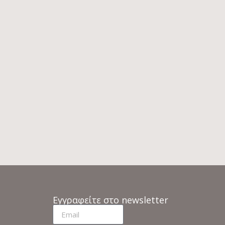
ER
TALENTI DOLCEVITA
ΚΑΝΑΠΕΣ
6
–
€
2.072
–
€
2.960
5
€
2.368
ο
Άμεσα διαθέσιμο
Εγγραφείτε στο newsletter