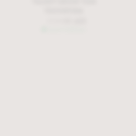
TALENTI MOON TEAK
TALE
ΠΟΛΥΘΡΟΝΑ
€
1.420
€
2.028
Άμεσα διαθέσιμο