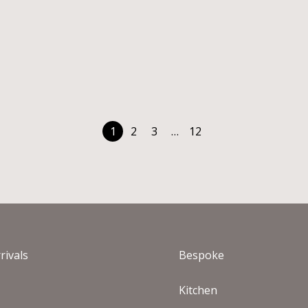
INIFORMS NAMI
PALM COMPAC
ΓΡΑΦΕΙΟ
CONFORT ΣΚΑΜ
€
1.027
ΜΠΑΡ
€
2.053
€
62
€
719
Άμεσα διαθέσιμο
Άμεσα διαθέσιμ
1
2
3
…
12
rivals
Bespoke
s
Kitchen