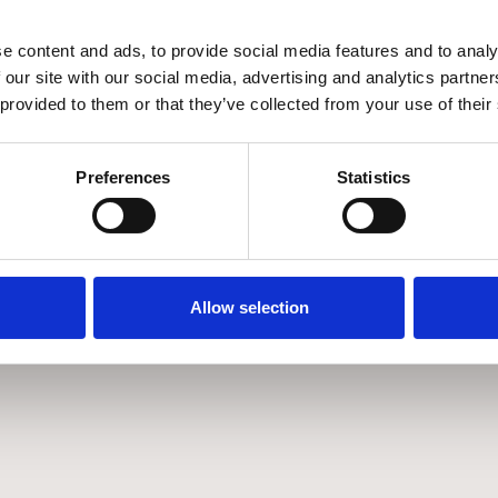
€
652
€
294
€
1.633
€
981
Άμεσα διαθέσιμο
Άμεσα διαθέσιμ
e content and ads, to provide social media features and to analy
 our site with our social media, advertising and analytics partn
 provided to them or that they’ve collected from your use of their
Preferences
Statistics
Allow selection
THNICRAFT OAK
IXIA NATURAL W