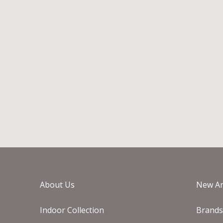
MINIFORMS JUMBO
M
ΓΡΑΦΕΙΟ
€
2.170
€
4.341
Άμεσα διαθέσιμο
About Us
New Ar
Indoor Collection
Brand