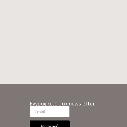
T
PALM HIGH ΤΡΑΠΕΖΙ
ΠΟ
ΣΑΛΟΝΙΟΥ
€
335
€
837
ο
Άμεσα διαθέσιμο
Εγγραφείτε στο newsletter
Εγγραφή