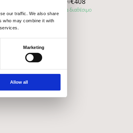
€
408
€
510
ο
Άμεσα διαθέσιμο
se our traffic. We also share
ers who may combine it with
 services.
Marketing
Allow all
AY
MINIFORMS ILLO