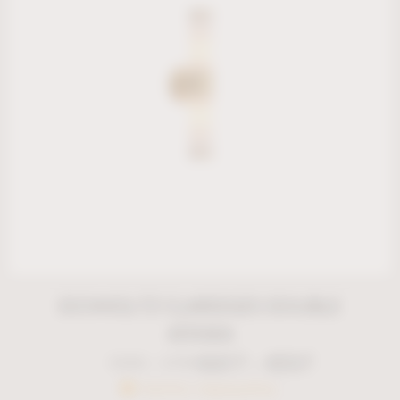
EICHHOLTZ CLARIDGES DOUBLE
ΑΠΛΙΚΑ
€
417
–
€
557
€
595
–
€
795
Κατόπιν παραγγελίας