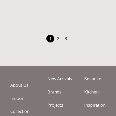
EICHHOLTZ MONARI ΑΠΛΙΚΑ
€
347
€
495
Άμεσα διαθέσιμο
1
2
3
New Arrivals
Bespoke
About Us
Brands
Kitchen
Indoor
Projects
Inspiration
Collection