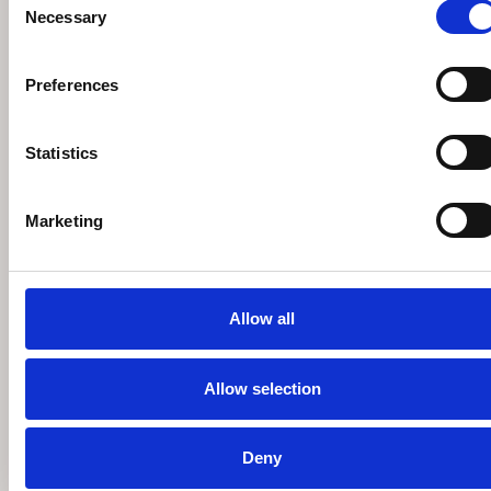
Necessary
Selection
Preferences
Statistics
Marketing
EICHHOLTZ MELBOURNE ΑΠΛΙΚΑ
€
557
€
795
Κατόπιν παραγγελίας
Allow all
Allow selection
Deny