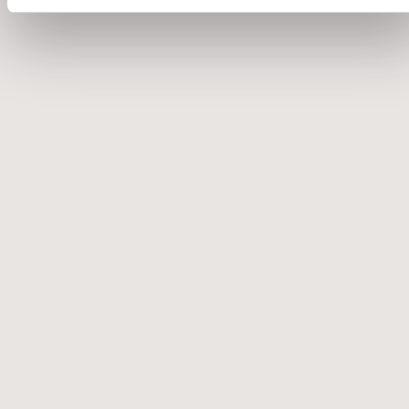
EICHHOLTZ SUMO ΑΠΛΙΚΑ
€
837
€
1.195
Άμεσα διαθέσιμο