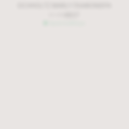
EICHHOLTZ MARLY ΠΛΑΦOΝΙΕΡΑ
€
837
€
1.195
Άμεσα διαθέσιμο