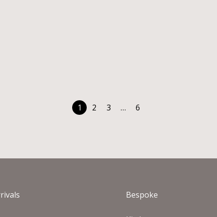
EDRALI ANEMOS
PEDRALI ARKI ΤΡΑ
ΡΑΠΕΖΙ ΦΑΓΗΤΟΥ
ΦΑΓΗΤΟΥ
€
2.864
€
1.95
€
4.092
€
2.791
Άμεσα διαθέσιμο
Κατόπιν παραγγελ
1
2
3
…
6
rivals
Bespoke