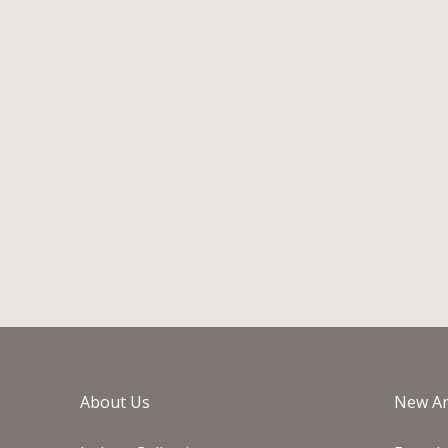
OUTDOOR BY KOURTIS
P
PYRAMID LEGS ΤΡΑΠΕΖΙ
Τ
ΦΑΓΗΤΟΥ
€
237
€
474
Άμεσα διαθέσιμο
About Us
New Ar