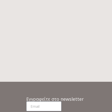
ΠΕΖΙ
PEDRALI CONEY 3640
ΚΑΡΕΚΛΑ ΤΡΑΠΕΖΑΡΙΑΣ
4
€
209
€
298
ίας
Κατόπιν παραγγελίας
Εγγραφείτε στο newsletter