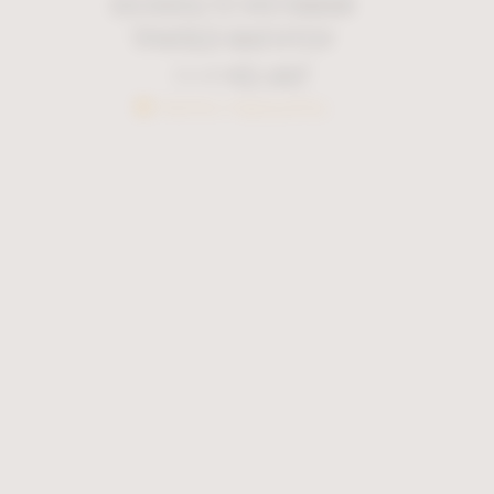
EICHHOLTZ VISTAMAR
GO
ΤΡΑΠΕΖΙ ΦΑΓΗΤΟΥ
Τ
€
2.447
€
3.495
Κατόπιν παραγγελίας