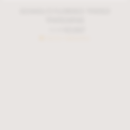
EICHHOLTZ FLORENCE ΤΡΑΠΕΖΙ
ΤΡΑΠΕΖΑΡΙΑΣ
€
3.847
€
5.495
Κατόπιν παραγγελίας