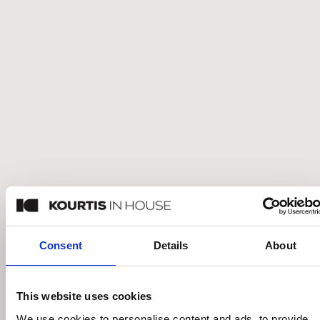
EICHHOLTZ GLENMONT ΤΡΑΠΕΖΙ
ΤΡΑΠΕΖΑΡΙΑΣ
€
3.497
€
4.995
Κατόπιν παραγγελίας
Consent
Details
About
This website uses cookies
We use cookies to personalise content and ads, to provide