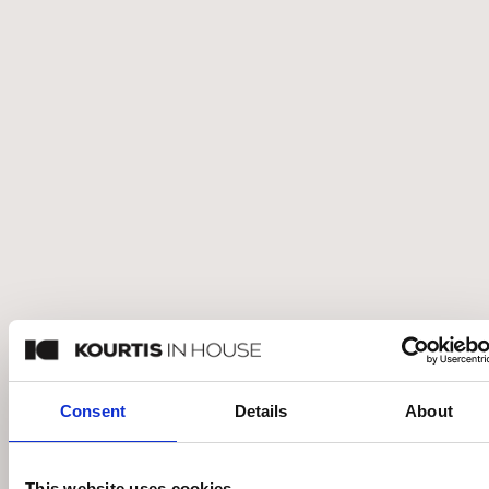
THEODORE ALEXANDER IN A REGENCY
TOWNHOUSE ΚΟΜΟΔΙΝΟ
€
4.030
€
5.757
Άμεσα διαθέσιμο
Consent
Details
About
This website uses cookies