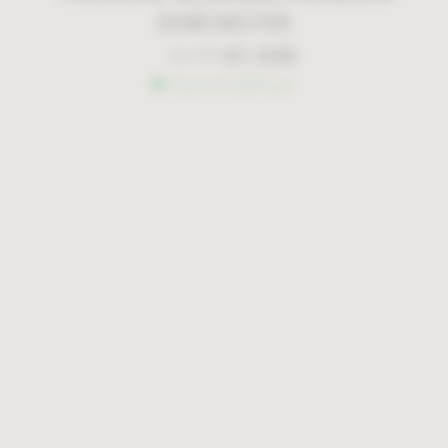
DORCHESTER
€
1.939
€
2.770
Άμεσα διαθέσιμο