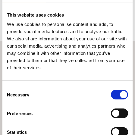
This website uses cookies
We use cookies to personalise content and ads, to
provide social media features and to analyse our traffic.
We also share information about your use of our site with
our social media, advertising and analytics partners who
may combine it with other information that you’ve
provided to them or that they’ve collected from your use
of their services.
Consent
Indoor Collection
/
Lighting
/
Πλαφονιέρα
Necessary
Selection
INDOOR COLLECTION
Preferences
EICHHOLTZ
BAGATELLE
Statistics